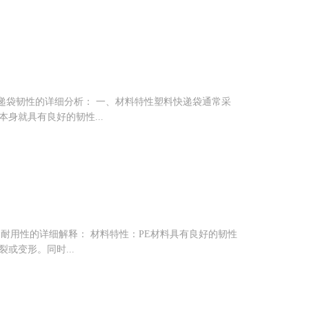
递袋韧性的详细分析： 一、材料特性塑料快递袋通常采
身就具有良好的韧性...
袋耐用性的详细解释： 材料特性：PE材料具有良好的韧性
或变形。同时...