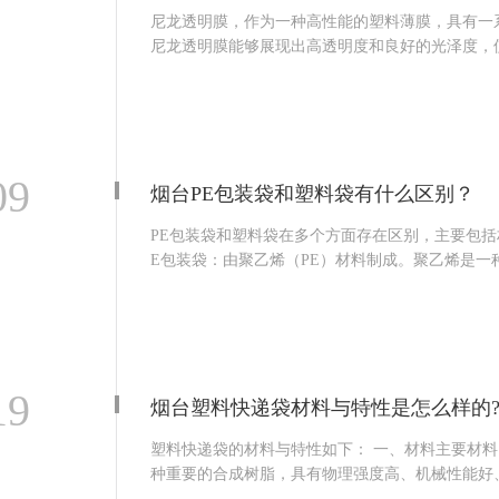
尼龙透明膜，作为一种高性能的塑料薄膜，具有一系
尼龙透明膜能够展现出高透明度和良好的光泽度，使
09
烟台PE包装袋和塑料袋有什么区别？
PE包装袋和塑料袋在多个方面存在区别，主要包括
E包装袋：由聚乙烯（PE）材料制成。聚乙烯是一种
19
烟台塑料快递袋材料与特性是怎么样的
塑料快递袋的材料与特性如下： 一、材料主要材料
种重要的合成树脂，具有物理强度高、机械性能好、