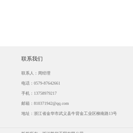
联系我们
联系人：周经理
电话：0579-87642661
手机：13758979217
邮箱：810371942@qq.com
地址：浙江省金华市武义县牛背金工业区柳南路13号