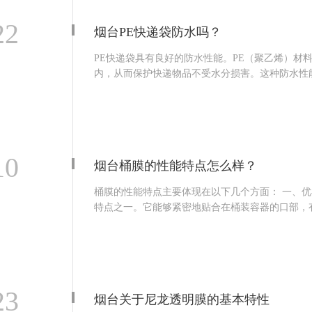
22
烟台PE快递袋防水吗？
PE快递袋具有良好的防水性能。PE（聚乙烯）材
内，从而保护快递物品不受水分损害。这种防水性能使
10
烟台桶膜的性能特点怎么样？
桶膜的性能特点主要体现在以下几个方面： 一、
特点之一。它能够紧密地贴合在桶装容器的口部，有
23
烟台关于尼龙透明膜的基本特性