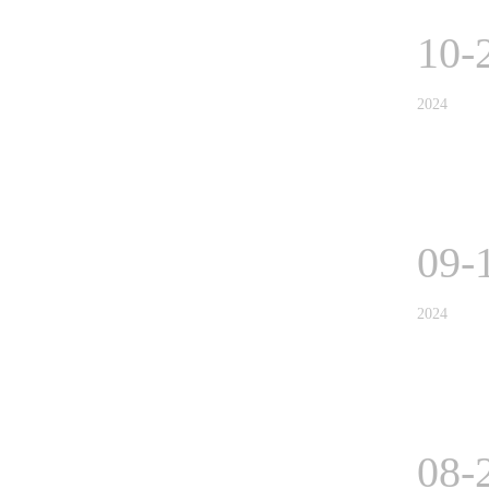
10-
2024
09-
2024
08-