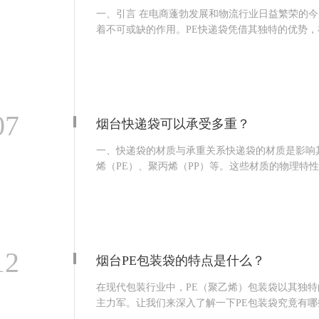
一、引言 在电商蓬勃发展和物流行业日益繁荣的
着不可或缺的作用。PE快递袋凭借其独特的优势，在
07
烟台快递袋可以承受多重？
一、快递袋的材质与承重关系快递袋的材质是影响
烯（PE）、聚丙烯（PP）等。这些材质的物理特性
12
烟台PE包装袋的特点是什么？
在现代包装行业中，PE（聚乙烯）包装袋以其独
主力军。让我们来深入了解一下PE包装袋究竟有哪些