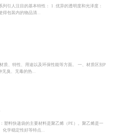
列引人注目的基本特性： 1 .优异的透明度和光泽度：
得包装内的物品清...
材质、特性、用途以及环保性能等方面。 一、材质区别P
无臭、无毒的热...
?
：塑料快递袋的主要材料是聚乙烯（PE）。聚乙烯是一
化学稳定性好等特点...