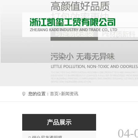
您的位置：
首页>
新闻资讯
产品展示
04-
烟台尼龙透明膜